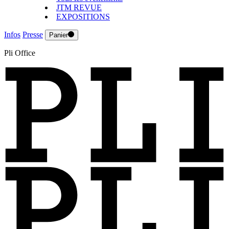
JTM REVUE
EXPOSITIONS
Infos
Presse
Panier
Pli Office