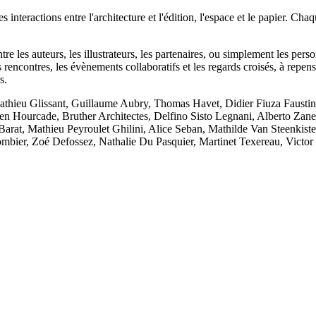
s interactions entre l'architecture et l'édition, l'espace et le papier. C
entre les auteurs, les illustrateurs, les partenaires, ou simplement les per
es rencontres, les évènements collaboratifs et les regards croisés, à repe
s.
Mathieu Glissant, Guillaume Aubry, Thomas Havet, Didier Fiuza Fausti
 Hourcade, Bruther Architectes, Delfino Sisto Legnani, Alberto Zanett
rat, Mathieu Peyroulet Ghilini, Alice Seban, Mathilde Van Steenkiste,
ombier, Zoé Defossez, Nathalie Du Pasquier, Martinet Texereau, Victo