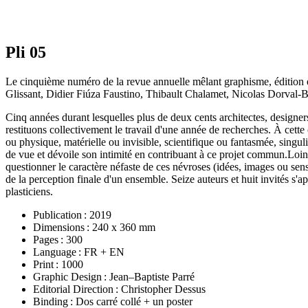
Pli 05
Le cinquième numéro de la revue annuelle mêlant graphisme, édition et
Glissant, Didier Fiúza Faustino, Thibault Chalamet, Nicolas Dorval-B
Cinq années durant lesquelles plus de deux cents architectes, designers e
restituons collectivement le travail d'une année de recherches. À cette
ou physique, matérielle ou invisible, scientifique ou fantasmée, singul
de vue et dévoile son intimité en contribuant à ce projet commun.Loin 
questionner le caractère néfaste de ces névroses (idées, images ou s
de la perception finale d'un ensemble. Seize auteurs et huit invités s'ap
plasticiens.
Publication : 2019
Dimensions : 240 x 360 mm
Pages : 300
Language : FR + EN
Print : 1000
Graphic Design : Jean–Baptiste Parré
Editorial Direction : Christopher Dessus
Binding : Dos carré collé + un poster