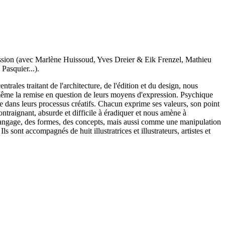
bsession (avec Marlène Huissoud, Yves Dreier & Eik Frenzel, Mathieu
Pasquier...).
trales traitant de l'architecture, de l'édition et du design, nous
re même la remise en question de leurs moyens d'expression. Psychique
te dans leurs processus créatifs. Chacun exprime ses valeurs, son point
ntraignant, absurde et difficile à éradiquer et nous amène à
 langage, des formes, des concepts, mais aussi comme une manipulation
s sont accompagnés de huit illustratrices et illustrateurs, artistes et