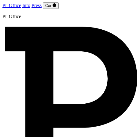
Pli Office
Info
Press
Cart
Pli Office