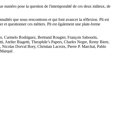
haque numéro pose la question de l'intemporalité de ces deux milieux, de
sonnalités que nous rencontrons et qui font avancer la réflexion. Pli est
nser et questionner ces métiers. Pli est également une plate-forme
no, Carmelo Rodriguez, Bertrand Rougier, François Sabourin,
i, Atelier Biagetti, Theophile’s Papers, Charles Negre, Remy Biere,
 Nicolas Dorval Bory, Christian Lacroix, Pierre P. Marchal, Pablo
r Marqué.