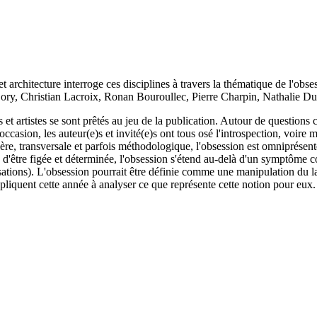
 architecture interroge ces disciplines à travers la thématique de l'o
ory, Christian Lacroix, Ronan Bouroullec, Pierre Charpin, Nathalie Du 
t artistes se sont prêtés au jeu de la publication. Autour de questions cen
 occasion, les auteur(e)s et invité(e)s ont tous osé l'introspection, voi
ière, transversale et parfois méthodologique, l'obsession est omniprésen
d'être figée et déterminée, l'obsession s'étend au-delà d'un symptôme co
ensations). L'obsession pourrait être définie comme une manipulation du
pliquent cette année à analyser ce que représente cette notion pour eux. Il