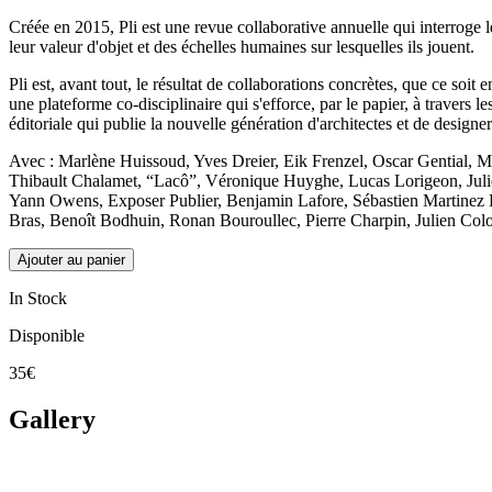
Créée en 2015, Pli est une revue collaborative annuelle qui interroge le
leur valeur d'objet et des échelles humaines sur lesquelles ils jouent.
Pli est, avant tout, le résultat de collaborations concrètes, que ce soit 
une plateforme co-disciplinaire qui s'efforce, par le papier, à travers l
éditoriale qui publie la nouvelle génération d'architectes et de designer
Avec : Marlène Huissoud, Yves Dreier, Eik Frenzel, Oscar Gential, 
Thibault Chalamet, “Lacô”, Véronique Huyghe, Lucas Lorigeon, Julien
Yann Owens, Exposer Publier, Benjamin Lafore, Sébastien Martinez Ba
Bras, Benoît Bodhuin, Ronan Bouroullec, Pierre Charpin, Julien Col
Ajouter au panier
In Stock
Disponible
35€
Gallery