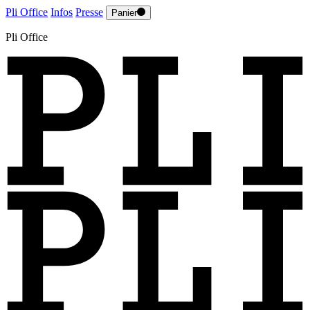
Pli Office
Infos
Presse
Panier
Pli Office